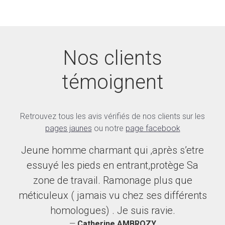
Nos clients
témoignent
Retrouvez tous les avis vérifiés de nos clients sur les
pages jaunes
ou notre
page facebook
Jeune homme charmant qui ,après s’etre
Je suis épaté par ce Monsieur, ponctuel,
essuyé les pieds en entrant,protège Sa
courtois, d'une incroyable gentillesse,
méticuleux, et surtout d'une extraordinaire
zone de travail. Ramonage plus que
efficacité et qui prend vraiment le temps de
méticuleux ( jamais vu chez ses différents
très bien faire les choses. Je le
homologues) . Je suis ravie.
Catherine AMBROZY